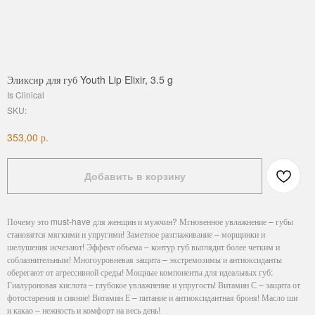
Эликсир для губ Youth Lip Elixir, 3.5 g
Is Clinical
SKU:
р.
353,00
Добавить в корзину
Почему это must-have для женщин и мужчин? Мгновенное увлажнение – губы
становятся мягкими и упругими! Заметное разглаживание – морщинки и
шелушения исчезают! Эффект объема – контур губ выглядит более четким и
соблазнительным! Многоуровневая защита – экстремозимы и антиоксиданты
оберегают от агрессивной среды! Мощные компоненты для идеальных губ:
Гиалуроновая кислота – глубокое увлажнение и упругость! Витамин С – защита от
фотостарения и сияние! Витамин Е – питание и антиоксидантная броня! Масло ши
и какао – нежность и комфорт на весь день!