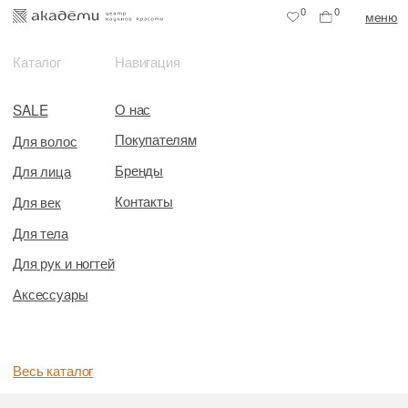
0
0
меню
Каталог
Навигация
О нас
SALE
Покупателям
Для волос
Бренды
Для лица
Контакты
Для век
Для тела
Для рук и ногтей
Аксессуары
Весь каталог