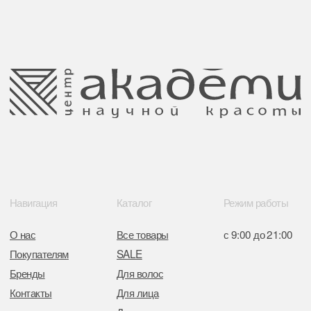
ООО Центр красоты “Академи”
Политика конфиденциальности
УНП: 192940578
Согласие на обработку персональных
Юридический адрес:
данных
220035 Республика Беларусь, г. Минск,
улица Гвардейская д. 14 пом. 39
Оплата и возврат
Обращение к руководтву
Отказ от рекламной рассылки
Поставщики
Свидетельство о регистрации выдано
Минским горисполкомом 11.07.2017
Интернет-магазин зарегистрирован
в Торговом реестре РБ
от 05.03.2026 №770900
Отдел торговли и услуг администрации
Центрального района Минска
+37517234 42 65
+37517272 53 46
Разработка сайта