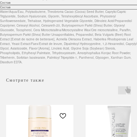
Состав
Состав
Water/Aqua/Eau, Polyisobutene, Theobroma Cacao (Cocoa) Seed Butter, Caprylic/Capric
Triglyceride, Sodium Hyaluronate, Glycerin, Tetrahexyldecyl Ascorbate, Phytosteryl
Sunflowerseedate, Trehalose, Hydrogenated Vegetable Glyceride, Dilinoleic Acid/Propanediol
Copolymer, Cetearyl Alcohol, Ceteareth-20, Butyrospermum Parkii (Shea) Butter, Glyceryl
Glucoside, Tocopherol, Cera Microcristallina/Microcrystalline Wax/Cire microcristalline, Paraffin,
Butyrospermum Parkii (Shea) Butter Unsaponifiables, Propanediol, Beta Vulgaris (Beet) Root
Extract [Extrait de racine de betterave], Acmella Oleracea Extract, Haberlea Rhodopensis Leaf
Extract, Yeast Extract/Faex/Extrait de levure, Dipalmitoyl Hydroxyproline, 1,2-Hexanediol, Caprylyl
Glycol, Asiaticoside, Flavor [Aroma], Linoleic Acid, Glycine Soja (Soybean) Sterols,
Phospholipids, Ethylhexyl Palmitate, Trihydroxystearin, Amorphophallus Konjac Root Powder,
Tribehenin, Sorbitan Isostearate, Palmitoyl Tripeptide-1, Panthenol, Glycogen, Xanthan Gum,
Disodium EDTA.
Смотрите также