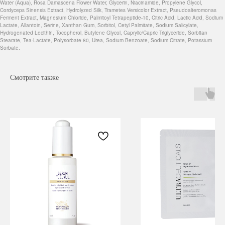
Water (Aqua), Rosa Damascena Flower Water, Glycerin, Niacinamide, Propylene Glycol,
Cordyceps Sinensis Extract, Hydrolyzed Silk, Trametes Versicolor Extract, Pseudoalteromonas
Ferment Extract, Magnesium Chloride, Palmitoyl Tetrapeptide-10, Citric Acid, Lactic Acid, Sodium
Lactate, Allantoin, Serine, Xanthan Gum, Sorbitol, Cetyl Palmitate, Sodium Salicylate,
Hydrogenated Lecithin, Tocopherol, Butylene Glycol, Caprylic/Capric Triglyceride, Sorbitan
Stearate, Tea-Lactate, Polysorbate 80, Urea, Sodium Benzoate, Sodium Citrate, Potassium
Sorbate.
Смотрите также
Навигация
Каталог
Режим работы
О нас
Все товары
с 9:00 до 21:00
Покупателям
SALE