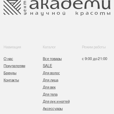
Поставщики
Свидетельство о регистрации выдано
Минским горисполкомом 11.07.2017
Интернет-магазин зарегистрирован
в Торговом реестре РБ
от 05.03.2026 №770900
Отдел торговли и услуг администрации
Центрального района Минска
+37517234 42 65
+37517272 53 46
Разработка сайта