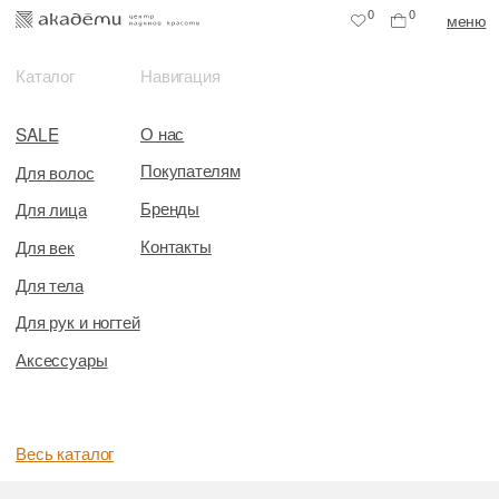
0
0
меню
Каталог
Навигация
О нас
SALE
Покупателям
Для волос
Бренды
Для лица
Контакты
Для век
Для тела
Для рук и ногтей
Аксессуары
Весь каталог