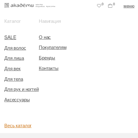
0
0
меню
Каталог
Навигация
О нас
SALE
Покупателям
Для волос
Бренды
Для лица
Контакты
Для век
Для тела
Для рук и ногтей
Аксессуары
Весь каталог