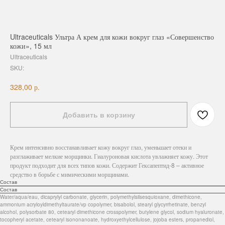
Ultraceuticals Ультра А крем для кожи вокруг глаз «Совершенство
кожи», 15 мл
Ultraceuticals
SKU:
р.
328,00
Добавить в корзину
Крем интенсивно восстанавливает кожу вокруг глаз, уменьшает отеки и
разглаживает мелкие морщинки. Гиалуроновая кислота увлажняет кожу. Этот
продукт подходит для всех типов кожи. Содержит Гексапептид-8 – активное
средство в борьбе с мимическими морщинами.
Состав
Состав
Water/aqua/eau, dicaprylyl carbonate, glycerin, polymethylsilsesquioxane, dimethicone,
ammonium acryloyldimethyltaurate/vp copolymer, bisabolol, stearyl glycyrrhetinate, benzyl
alcohol, polysorbate 80, cetearyl dimethicone crosspolymer, butylene glycol, sodium hyaluronate,
tocopheryl acetate, cetearyl isononanoate, hydroxyethylcellulose, jojoba esters, propanediol,