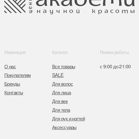
Свидетельство о регистрации выдано
Минским горисполкомом 11.07.2017
Интернет-магазин зарегистрирован
в Торговом реестре РБ
от 05.03.2026 №770900
Отдел торговли и услуг администрации
Центрального района Минска
+37517234 42 65
+37517272 53 46
Разработка сайта