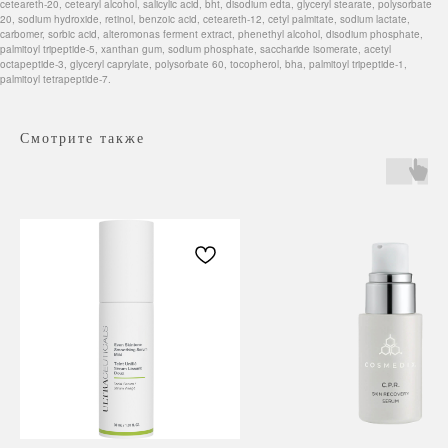
ceteareth-20, cetearyl alcohol, salicylic acid, bht, disodium edta, glyceryl stearate, polysorbate
20, sodium hydroxide, retinol, benzoic acid, ceteareth-12, cetyl palmitate, sodium lactate,
carbomer, sorbic acid, alteromonas ferment extract, phenethyl alcohol, disodium phosphate,
palmitoyl tripeptide-5, xanthan gum, sodium phosphate, saccharide isomerate, acetyl
octapeptide-3, glyceryl caprylate, polysorbate 60, tocopherol, bha, palmitoyl tripeptide-1,
palmitoyl tetrapeptide-7.
Смотрите также
Навигация
Каталог
Режим работы
О нас
Все товары
с 9:00 до 21:00
Покупателям
SALE