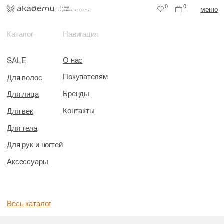
0
0
меню
Каталог
Навигация
О нас
SALE
Покупателям
Для волос
Бренды
Для лица
Контакты
Для век
Для тела
Для рук и ногтей
Аксессуары
Весь каталог