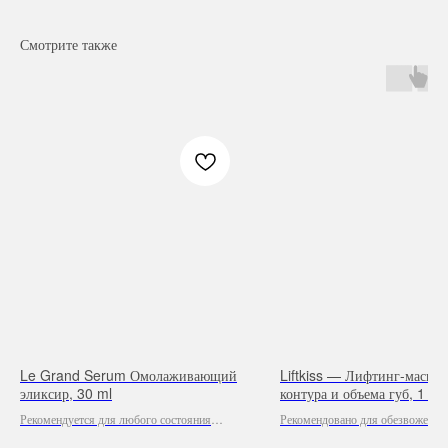
Смотрите также
Навигация
Каталог
Режим работы
О нас
Все товары
с 9:00 до 21:00
Покупателям
SALE
Le Grand Serum Омолаживающий
Liftkiss — Лифтинг-маска 
Бренды
Для волос
эликсир, 30 ml
контура и объема губ, 1 шт
Контакты
Для лица
Рекомендуется для любого состояния
Рекомендовано для обезвоженно
Для век
кожи.
поврежденного, с признаками ст
Для тела