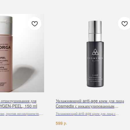
м отшелушивания для
Увлажняющий anti-age крем для лица
YGEN-PEEL, 150 ml
Cosmedix с инкапсулированным
витамином А X-Age, 30 ml
ние, против несовершенств,
Увлажняющий anti-age крем для лица с
ения
инкапсулированным витамином А X-Age содержи
р.
599
антиоксиданты и увлажняющие компоненты, кото
улучшают внешний вид кожи и уменьшают