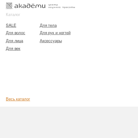
к
к
Каталог
SALE
Для тела
Для волос
Для рук и ногтей
Для лица
Аксессуары
Для век
Весь каталог