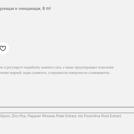
ирующая и очищающая, 8 ml
с и регулирует выработку кожного сала, а также предотвращает появление
 менее жирной, поры сужаются, а неровности поверхности сглаживаются,
lycol, Zinc Pca, Papaver Rhoeas Petal Extract, Iris Florentina Root Extract,