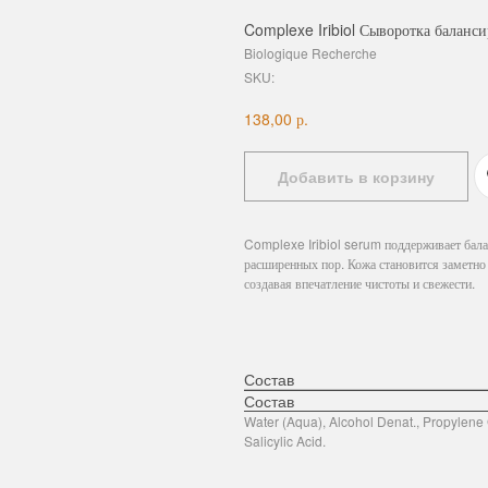
Complexe Iribiol Сыворотка баланс
Biologique Recherche
SKU:
р.
138,00
Добавить в корзину
Complexe Iribiol serum поддерживает балан
расширенных пор. Кожа становится заметно
создавая впечатление чистоты и свежести.
Состав
Состав
Water (Aqua), Alcohol Denat., Propylene G
Salicylic Acid.