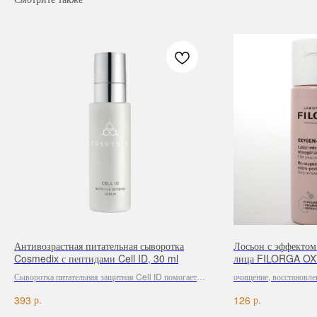
Антивозрастная питательная сыворотка
Лосьон с эффекто
Cosmedix с пептидами Cell ID, 30 ml
лица FILORGA OX
Сыворотка питательная защитная Cell ID помогает
очищение, восстановле
уменьшить видимость глубоких и мелких морщин,
против признаков стар
р.
р.
393
126
пигментных пятен и других признаков старения,
чтобы ваша кожа выглядела здоровой.