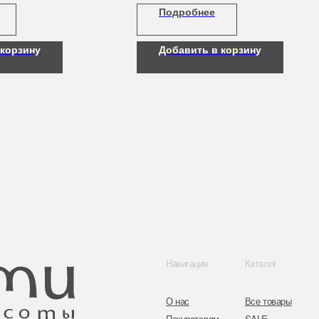
Подробнее
проявления видимых признаков старения, включа
глубокие и мелкие морщины.
 корзину
Добавить в корзину
Навигация
Каталог
Контакты
О нас
Все товары
8 (044) 567 03 
Покупателям
SALE
8 (029) 567 03 
Бренды
Для волос
Контакты
Для лица
a.n.k.14@mail.
Для век
Для тела
Telegram
Для рук и ногтей
Инстаграм
Аксессуары
Адрес: г. Минс
ул. Гвардейска