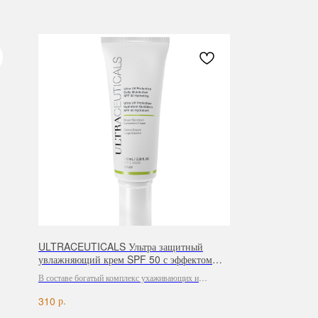
ULTRACEUTICALS Ультра защитный
увлажняющий крем SPF 50 с эффектом
гидратации
В составе богатый комплекс ухаживающих и
т
увлажняющих ингредиентов: масло ши, и гиалуронат
р.
310
рые
натрия, пантенол и ниацинамид, которые
поддерживают липидный барьер кожи.