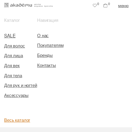
0
0
меню
Каталог
Навигация
О нас
SALE
Покупателям
Для волос
Бренды
Для лица
Контакты
Для век
Для тела
Для рук и ногтей
Аксессуары
Весь каталог