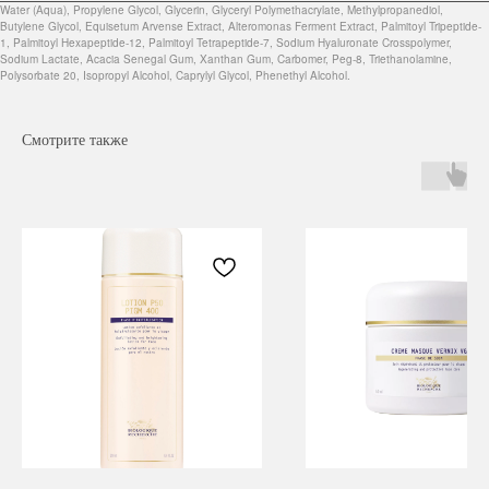
Water (Aqua), Propylene Glycol, Glycerin, Glyceryl Polymethacrylate, Methylpropanediol,
Butylene Glycol, Equisetum Arvense Extract, Alteromonas Ferment Extract, Palmitoyl Tripeptide-
1, Palmitoyl Hexapeptide-12, Palmitoyl Tetrapeptide-7, Sodium Hyaluronate Crosspolymer,
Sodium Lactate, Acacia Senegal Gum, Xanthan Gum, Carbomer, Peg-8, Triethanolamine,
Polysorbate 20, Isopropyl Alcohol, Caprylyl Glycol, Phenethyl Alcohol.
Смотрите также
Навигация
Каталог
Режим работы
О нас
Все товары
с 9:00 до 21:00
Покупателям
SALE
Бренды
Для волос