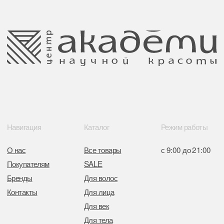
данных
220035 Республика Беларусь, г. Минск,
улица Гвардейская д. 14 пом. 39
Оплата и возврат
Обращение к руководтву
Отказ от рекламной рассылки
Поставщики
Свидетельство о регистрации выдано
Минским горисполкомом 11.07.2017
Интернет-магазин зарегистрирован
в Торговом реестре РБ
от 05.03.2026 №770900
Отдел торговли и услуг администрации
Центрального района Минска
+37517234 42 65
+37517272 53 46
Разработка сайта