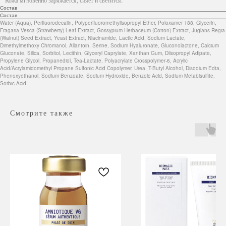
Состав
Состав
Water (Aqua), Perfluorodecalin, Polyperfluoromethylisopropyl Ether, Poloxamer 188, Glycerin,
Fragaria Vesca (Strawberry) Leaf Extract, Gossypium Herbaceum (Cotton) Extract, Juglans Regia
(Walnut) Seed Extract, Yeast Extract, Niacinamide, Lactic Acid, Sodium Lactate,
Dimethylmethoxy Chromanol, Allantoin, Serine, Sodium Hyaluronate, Gluconolactone, Calcium
Gluconate, Silica, Sorbitol, Lecithin, Glyceryl Caprylate, Xanthan Gum, Diisopropyl Adipate,
Propylene Glycol, Propanediol, Tea-Lactate, Polyacrylate Crosspolymer-6, Acrylic
Acid/Acrylamidomethyl Propane Sulfonic Acid Copolymer, Urea, T-Butyl Alcohol, Disodium Edta,
Phenoxyethanol, Sodium Benzoate, Sodium Hydroxide, Benzoic Acid, Sodium Metabisulfite,
Sorbic Acid.
Смотрите также
Навигация
Каталог
Режим работы