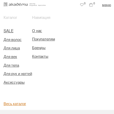
0
0
меню
Каталог
Навигация
О нас
SALE
Покупателям
Для волос
Бренды
Для лица
Контакты
Для век
Для тела
Для рук и ногтей
Аксессуары
Весь каталог