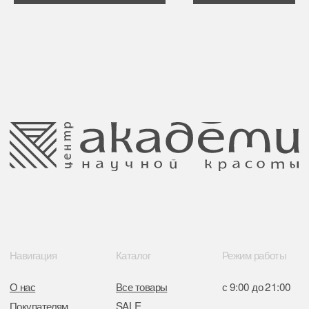
Публичная оферта
Ⓒ 2025 Все права защищены.
ООО Центр красоты “Академи”
Политика конфиденциальности
УНП: 192940578
Согласие на обработку персональных
Юридический адрес:
данных
220035 Республика Беларусь, г. Минск,
улица Гвардейская д. 14 пом. 39
Оплата и возврат
Обращение к руководтву
Отказ от рекламной рассылки
Поставщики
Свидетельство о регистрации выдано
Минским горисполкомом 11.07.2017
Интернет-магазин зарегистрирован
в Торговом реестре РБ
от 05.03.2026 №770900
Отдел торговли и услуг администрации
Центрального района Минска
+37517234 42 65
+37517272 53 46
Разработка сайта