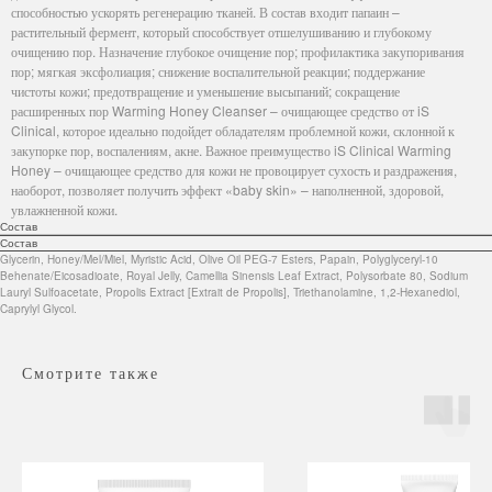
способностью ускорять регенерацию тканей. В состав входит папаин –
растительный фермент, который способствует отшелушиванию и глубокому
очищению пор. Назначение глубокое очищение пор; профилактика закупоривания
пор; мягкая эксфолиация; снижение воспалительной реакции; поддержание
чистоты кожи; предотвращение и уменьшение высыпаний; сокращение
расширенных пор Warming Honey Cleanser – очищающее средство от iS
Clinical, которое идеально подойдет обладателям проблемной кожи, склонной к
закупорке пор, воспалениям, акне. Важное преимущество iS Clinical Warming
Honey – очищающее средство для кожи не провоцирует сухость и раздражения,
наоборот, позволяет получить эффект «baby skin» – наполненной, здоровой,
увлажненной кожи.
Состав
Состав
Glycerin, Honey/Mel/Miel, Myristic Acid, Olive Oil PEG-7 Esters, Papain, Polyglyceryl-10
Behenate/Eicosadioate, Royal Jelly, Camellia Sinensis Leaf Extract, Polysorbate 80, Sodium
Lauryl Sulfoacetate, Propolis Extract [Extrait de Propolis], Triethanolamine, 1,2-Hexanediol,
Caprylyl Glycol.
Смотрите также