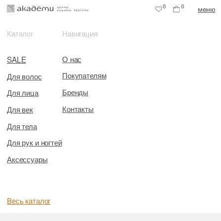
0
0
меню
Каталог
Навигация
О нас
SALE
Покупателям
Для волос
Бренды
Для лица
Контакты
Для век
Для тела
Для рук и ногтей
Аксессуары
Весь каталог