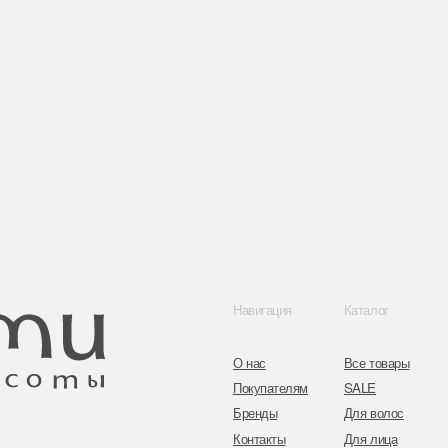
Навигация
Каталог
Контакты
О нас
Все товары
8 (044) 567 03 
Покупателям
SALE
8 (029) 567 03 
Бренды
Для волос
Контакты
Для лица
a.n.k.14@mail.
Для век
Для тела
Telegram
Для рук и ногтей
Инстаграм
Аксессуары