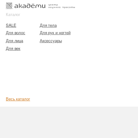
к
к
Каталог
SALE
Для тела
Для волос
Для рук и ногтей
Для лица
Аксессуары
Для век
Весь каталог
Главная
/
Бренды
/
Emi