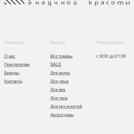
Минским горисполкомом 11.07.2017
Интернет-магазин зарегистрирован
в Торговом реестре РБ
от 05.03.2026 №770900
Отдел торговли и услуг администрации
Центрального района Минска
+37517234 42 65
+37517272 53 46
Разработка сайта