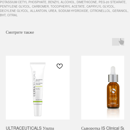
POTASSIUM CETYL PHOSPHATE, BENZYL ALCOHOL, DIMETHICONE, PEG-20 STEARATE,
PENTYLENE GLYCOL, CARBOMER, TOCOPHERYL ACETATE, CAPRYLYL GLYCOL,
DECYLENE GLYCOL, ALLANTOIN, UREA, SODIUM HYDROXIDE, CITRONELLOL, GERANIOL,
BHT, CITRAL
Смотрите также
Навигация
Каталог
Режим работы
О нас
Все товары
с 9:00 до 21:00
Покупателям
SALE
Бренды
Для волос
ULTRACEUTICALS Ультра
Сыворотка IS Clinical Sup