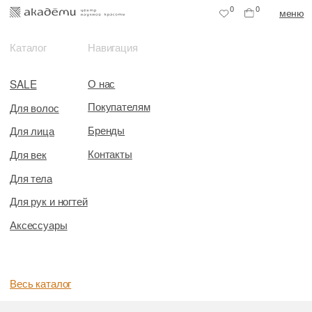
0
0
меню
Каталог
Навигация
О нас
SALE
Покупателям
Для волос
Бренды
Для лица
Контакты
Для век
Для тела
Для рук и ногтей
Аксессуары
Весь каталог