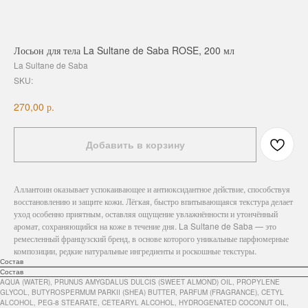
Лосьон для тела La Sultane de Saba ROSE, 200 мл
La Sultane de Saba
SKU:
р.
270,00
Добавить в корзину
Аллантоин оказывает успокаивающее и антиоксидантное действие, способствуя
восстановлению и защите кожи. Лёгкая, быстро впитывающаяся текстура делает
уход особенно приятным, оставляя ощущение увлажнённости и утончённый
аромат, сохраняющийся на коже в течение дня. La Sultane de Saba — это
ремесленный французский бренд, в основе которого уникальные парфюмерные
композиции, редкие натуральные ингредиенты и роскошные текстуры.
Состав
Состав
AQUA (WATER), PRUNUS AMYGDALUS DULCIS (SWEET ALMOND) OIL, PROPYLENE
GLYCOL, BUTYROSPERMUM PARKII (SHEA) BUTTER, PARFUM (FRAGRANCE), CETYL
ALCOHOL, PEG-8 STEARATE, CETEARYL ALCOHOL, HYDROGENATED COCONUT OIL,