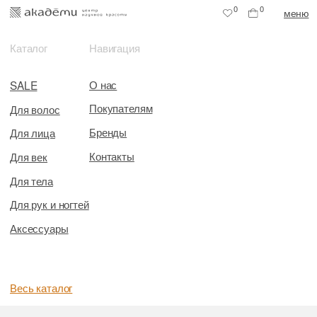
0
0
меню
Каталог
Навигация
О нас
SALE
Покупателям
Для волос
Бренды
Для лица
Контакты
Для век
Для тела
Для рук и ногтей
Аксессуары
Весь каталог