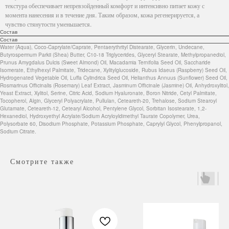
текстура обеспечивает непревзойденный комфорт и интенсивно питает кожу с
момента нанесения и в течение дня. Таким образом, кожа регенерируется, а
чувство стянутости уменьшается.
Состав
Состав
Water (Aqua), Coco-Caprylate/Caprate, Pentaerythrityl Distearate, Glycerin, Undecane,
Butyrospermum Parkii (Shea) Butter, C10-18 Triglycerides, Glyceryl Stearate, Methylpropanediol,
Prunus Amygdalus Dulcis (Sweet Almond) Oil, Macadamia Ternifolia Seed Oil, Saccharide
Isomerate, Ethylhexyl Palmitate, Tridecane, Xylitylglucoside, Rubus Idaeus (Raspberry) Seed Oil,
Hydrogenated Vegetable Oil, Luffa Cylindrica Seed Oil, Helianthus Annuus (Sunflower) Seed Oil,
Rosmarinus Officinalis (Rosemary) Leaf Extract, Jasminum Officinale (Jasmine) Oil, Anhydroxylitol,
Yeast Extract, Xylitol, Serine, Citric Acid, Sodium Hyaluronate, Boron Nitride, Cetyl Palmitate,
Tocopherol, Algin, Glyceryl Polyacrylate, Pullulan, Ceteareth-20, Trehalose, Sodium Stearoyl
Glutamate, Ceteareth-12, Cetearyl Alcohol, Pentylene Glycol, Sorbitan Isostearate, 1,2-
Hexanediol, Hydroxyethyl Acrylate/Sodium Acryloyldimethyl Taurate Copolymer, Urea,
Polysorbate 60, Disodium Phosphate, Potassium Phosphate, Caprylyl Glycol, Phenylpropanol,
Sodium Citrate.
Смотрите также