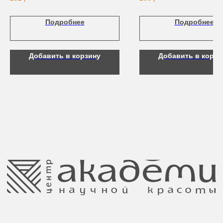
Для рук и ногтей
Аксессуары
Подробнее
Подробнее
Контакты
Добавить в корзину
Добавить в корзи
8 (044) 567 03 57
Telegram
8 (029) 567 03 57
Инстаграм
a.n.k.14@mail.ru
Адрес: г. Минск,
ул. Гвардейская, 14
Публичная оферта
Ⓒ 2025 Все права защищены.
ООО Центр красоты “Академи”
Политика конфиденциальности
УНП: 192940578
Согласие на обработку персональных
Юридический адрес:
данных
220035 Республика Беларусь, г. Минск,
улица Гвардейская д. 14 пом. 39
Оплата и возврат
Обращение к руководтву
Отказ от рекламной рассылки
Поставщики
Свидетельство о регистрации выдано
Минским горисполкомом 11.07.2017
Интернет-магазин зарегистрирован
в Торговом реестре РБ
от 05.03.2026 №770900