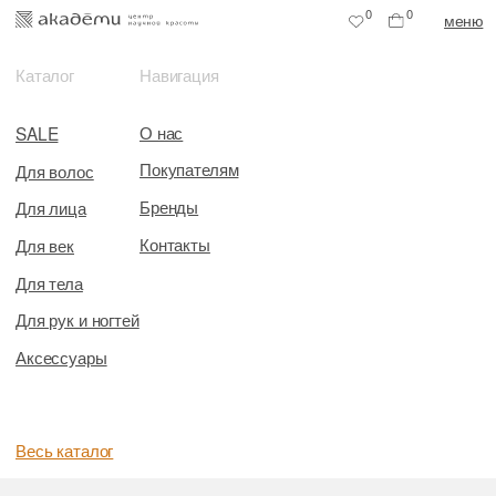
0
0
меню
Каталог
Навигация
О нас
SALE
Покупателям
Для волос
Бренды
Для лица
Контакты
Для век
Для тела
Для рук и ногтей
Аксессуары
Весь каталог