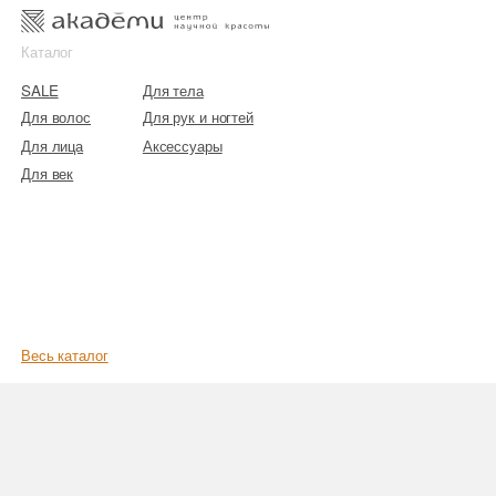
к
к
Каталог
SALE
Для тела
Для волос
Для рук и ногтей
Для лица
Аксессуары
Для век
Весь каталог