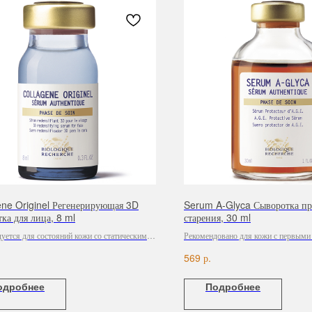
ene Originel Регенерирующая 3D
Serum A-Glyca Сыворотка пр
ка для лица, 8 ml
старения, 30 ml
уется для состояний кожи со статическими
Рекомендовано для кожи с первыми
ми.
старения.
р.
569
одробнее
Подробнее