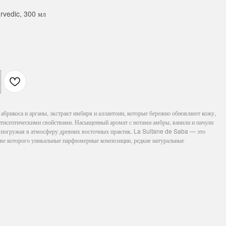
rvedic, 300 мл
 абрикоса и арганы, экстракт имбиря и аллантоин, которые бережно обновляют кожу,
нтисептическими свойствами. Насыщенный аромат с нотами амбры, ванили и пачули
, погружая в атмосферу древних восточных практик. La Sultane de Saba — это
ове которого уникальные парфюмерные композиции, редкие натуральные