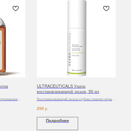
отив
ULTRACEUTICALS Ультра
восстанавливающий лосьон, 50 мл
 признаками
Восстанавливающий лосьон глубоко очищает поры,
уменьшает выработку себума, борется с открытыми
р.
299
и закрытыми комедонами, следами акне.
Подробнее