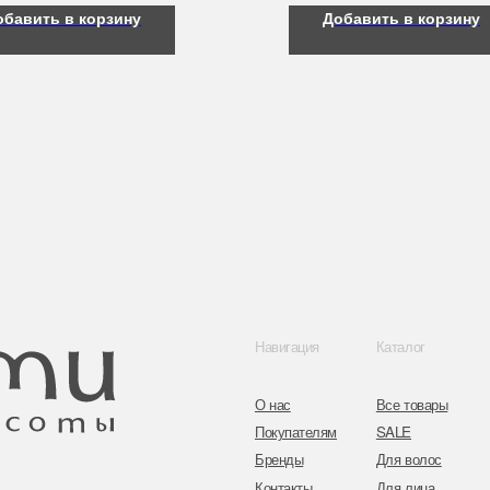
обавить в корзину
Добавить в корзину
Навигация
Каталог
Контакты
О нас
Все товары
8 (044) 567 03 
Покупателям
SALE
8 (029) 567 03 
Бренды
Для волос
Контакты
Для лица
a.n.k.14@mail.
Для век
Для тела
Telegram
Для рук и ногтей
Инстаграм
Аксессуары
Адрес: г. Минс
ул. Гвардейска
Публичная оферта
Политика конфиденциальности
Согласие на обработку персональных данных