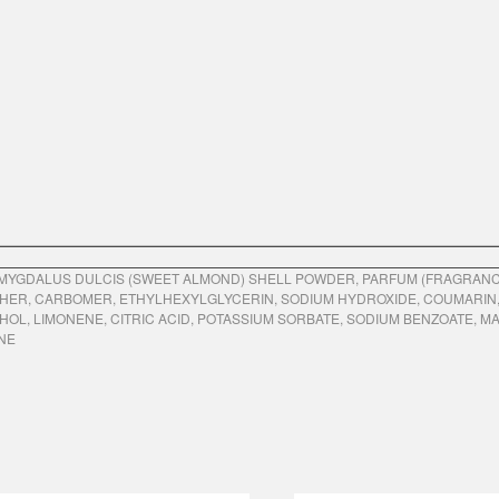
MYGDALUS DULCIS (SWEET ALMOND) SHELL POWDER, PARFUM (FRAGRANCE
ER, CARBOMER, ETHYLHEXYLGLYCERIN, SODIUM HYDROXIDE, COUMARIN, AL
HOL, LIMONENE, CITRIC ACID, POTASSIUM SORBATE, SODIUM BENZOATE, 
NE