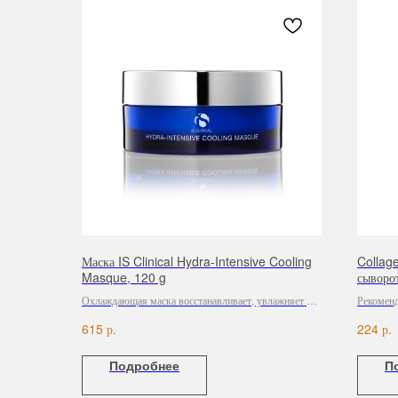
Маска IS Clinical Hydra-Intensive Cooling
Collag
Masque, 120 g
сыворот
Охлаждающая маска восстанавливает, увлажняет и
Рекоменд
успокаивает кожу, уменьшает покраснения и
морщина
р.
р.
615
224
воспаления, включая солнечные ожоги. Натуральные
антиоксиданты в составе защищают кожу от
Подробнее
П
свободных радикалов. pH: 7 ± 0,5. Без парабенов.