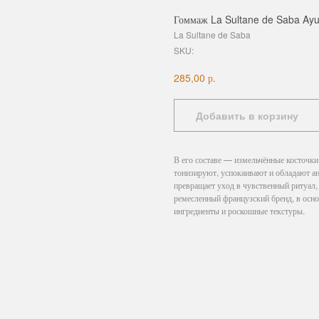
Гоммаж La Sultane de Saba Ayu
La Sultane de Saba
SKU:
р.
285,00
Добавить в корзину
В его составе — измельчённые косточки
тонизируют, успокаивают и обладают а
превращает уход в чувственный ритуал
ремесленный французский бренд, в осн
ингредиенты и роскошные текстуры.