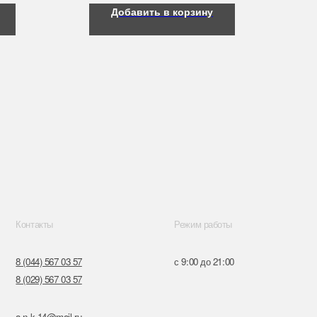
Добавить в корзину
Режим работы
57
с 9:00 до 21:00
57
ru
к,
я, 14
Поставщики
Обращение к руководтву