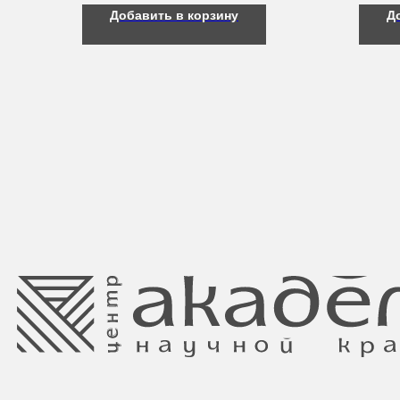
Добавить в корзину
Д
Свидетельство о регистрации выдано
Минским горисполкомом 11.07.2017
Интернет-магазин зарегистрирован
в Торговом реестре РБ
от 05.03.2026 №770900
Ⓒ 2025 Все права защищены.
ООО Центр красоты “Академи”
Отдел торговли и услуг администрации
УНП: 192940578
Центрального района Минска
Юридический адрес:
+37517234 42 65