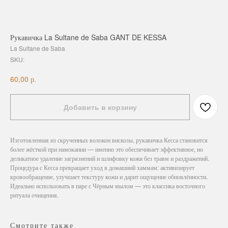
Рукавичка La Sultane de Saba GANT DE KESSA
La Sultane de Saba
SKU:
р.
60,00
Добавить в корзину
Изготовленная из скрученных волокон вискозы, рукавичка Кесса становится
более жёсткой при намокании — именно это обеспечивает эффективное, но
деликатное удаление загрязнений и шлифовку кожи без травм и раздражений.
Процедура с Кесса превращает уход в домашний хаммам: активизирует
кровообращение, улучшает текстуру кожи и дарит ощущение обновлённости.
Идеально использовать в паре с Чёрным мылом — это классика восточного
ритуала очищения.
Смотрите также