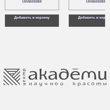
Подробнее
Подробнее
Контакты
Добавить в корзину
Добавить в корзи
8 (044) 567 03 57
Telegram
8 (029) 567 03 57
Инстаграм
a.n.k.14@mail.ru
Адрес: г. Минск,
ул. Гвардейская, 14
Публичная оферта
Ⓒ 2025 Все права защищены.
ООО Центр красоты “Академи”
Политика конфиденциальности
УНП: 192940578
Согласие на обработку персональных
Юридический адрес:
данных
220035 Республика Беларусь, г. Минск,
улица Гвардейская д. 14 пом. 39
Оплата и возврат
Обращение к руководтву
Отказ от рекламной рассылки
Поставщики
Свидетельство о регистрации выдано
Минским горисполкомом 11.07.2017
Интернет-магазин зарегистрирован
в Торговом реестре РБ
от 05.03.2026 №770900
Отдел торговли и услуг администрации
Центрального района Минска
+37517234 42 65