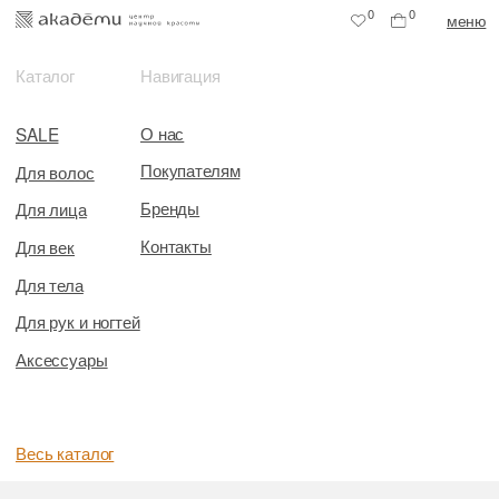
0
0
меню
Каталог
Навигация
О нас
SALE
Покупателям
Для волос
Бренды
Для лица
Контакты
Для век
Для тела
Для рук и ногтей
Аксессуары
Весь каталог