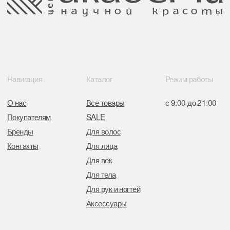
Свидетельство о регистрации выдано
Минским горисполкомом 11.07.2017
Интернет-магазин зарегистрирован
в Торговом реестре РБ
от 05.03.2026 №770900
Отдел торговли и услуг администрации
Центрального района Минска
+37517234 42 65
+37517272 53 46
Разработка сайта