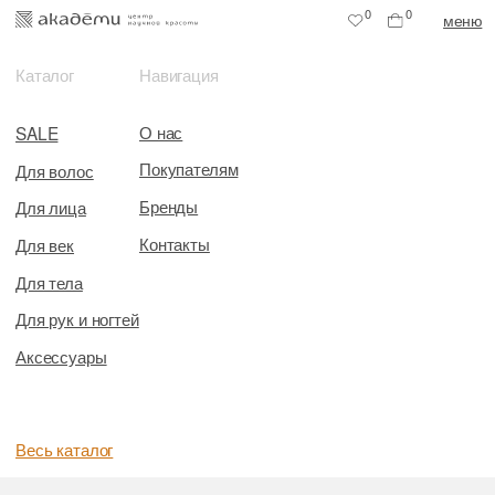
0
0
меню
Каталог
Навигация
О нас
SALE
Покупателям
Для волос
Бренды
Для лица
Контакты
Для век
Для тела
Для рук и ногтей
Аксессуары
Весь каталог