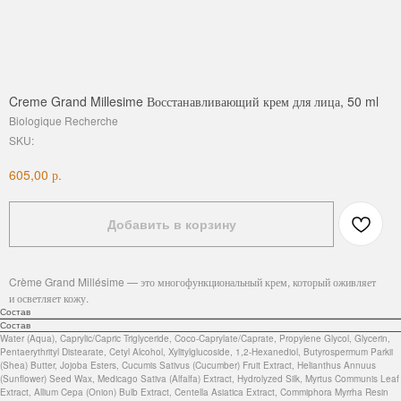
Creme Grand Millesime Восстанавливающий крем для лица, 50 ml
Biologique Recherche
SKU:
р.
605,00
Добавить в корзину
Crème Grand Millésime — это многофункциональный крем, который оживляет
и осветляет кожу.
Состав
Состав
Water (Aqua), Caprylic/Capric Triglyceride, Coco-Caprylate/Caprate, Propylene Glycol, Glycerin,
Pentaerythrityl Distearate, Cetyl Alcohol, Xylitylglucoside, 1,2-Hexanediol, Butyrospermum Parkii
(Shea) Butter, Jojoba Esters, Cucumis Sativus (Cucumber) Fruit Extract, Helianthus Annuus
(Sunflower) Seed Wax, Medicago Sativa (Alfalfa) Extract, Hydrolyzed Silk, Myrtus Communis Leaf
Extract, Allium Cepa (Onion) Bulb Extract, Centella Asiatica Extract, Commiphora Myrrha Resin