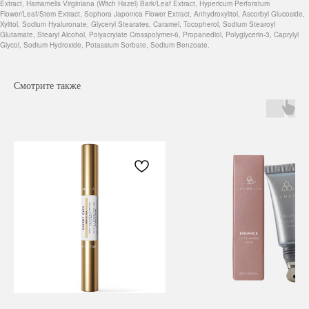
Extract, Hamamelis Virginiana (Witch Hazel) Bark/Leaf Extract, Hypericum Perforatum
Flower/Leaf/Stem Extract, Sophora Japonica Flower Extract, Anhydroxylitol, Ascorbyl Glucoside,
Xylitol, Sodium Hyaluronate, Glyceryl Stearates, Caramel, Tocopherol, Sodium Stearoyl
Glutamate, Stearyl Alcohol, Polyacrylate Crosspolymer-6, Propanediol, Polyglycerin-3, Caprylyl
Glycol, Sodium Hydroxide, Potassium Sorbate, Sodium Benzoate.
Смотрите также
Навигация
Каталог
Режим работы
О нас
Все товары
с 9:00 до 21:00
Покупателям
SALE
Бренды
Для волос