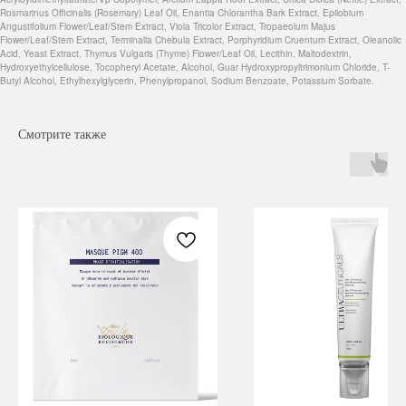
Rosmarinus Officinalis (Rosemary) Leaf Oil, Enantia Chlorantha Bark Extract, Epilobium
Angustifolium Flower/Leaf/Stem Extract, Viola Tricolor Extract, Tropaeolum Majus
Flower/Leaf/Stem Extract, Terminalia Chebula Extract, Porphyridium Cruentum Extract, Oleanolic
Acid, Yeast Extract, Thymus Vulgaris (Thyme) Flower/Leaf Oil, Lecithin, Maltodextrin,
Hydroxyethylcellulose, Tocopheryl Acetate, Alcohol, Guar Hydroxypropyltrimonium Chloride, T-
Butyl Alcohol, Ethylhexylglycerin, Phenylpropanol, Sodium Benzoate, Potassium Sorbate.
Смотрите также
Навигация
Каталог
Режим работы
О нас
Все товары
с 9:00 до 21:00
Покупателям
SALE