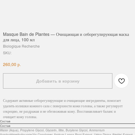
Masque Bain de Plantes — Очищающая и себорегулирующая маска
для лица, 100 мл
Biologique Recherche
SKU:
р.
260,00
Добавить в корзину
Содержит активные себорегулирующие и очищающие ингредиенты, помогает
удалить излишки кожного сала с поверхности кожи головы, а также регулирует
секрецию, не раздражая и не обезвоживая кожу. Восстанавливает баланс и
очищает кожу головы.
Состав
Состав
Water (Aqua), Propylene Glycol, Glycerin, Illite, Butylene Glycol, Ammonium
Acryloyldimethyltaurate/Vp Copolymer, Arctium Lappa Root Extract, Urtica Dioica (Nettle) Extract,