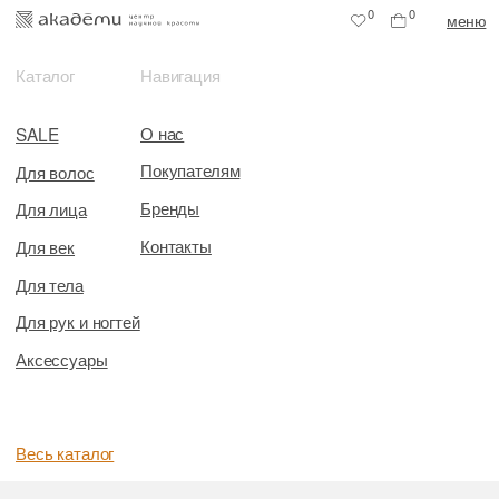
0
0
меню
Каталог
Навигация
О нас
SALE
Покупателям
Для волос
Бренды
Для лица
Контакты
Для век
Для тела
Для рук и ногтей
Аксессуары
Весь каталог