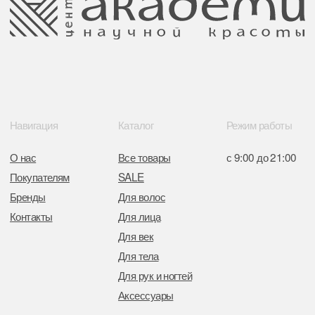
Поставщики
Свидетельство о регистрации выдано
Минским горисполкомом 11.07.2017
Интернет-магазин зарегистрирован
в Торговом реестре РБ
от 05.03.2026 №770900
Отдел торговли и услуг администрации
Центрального района Минска
+37517234 42 65
+37517272 53 46
Разработка сайта