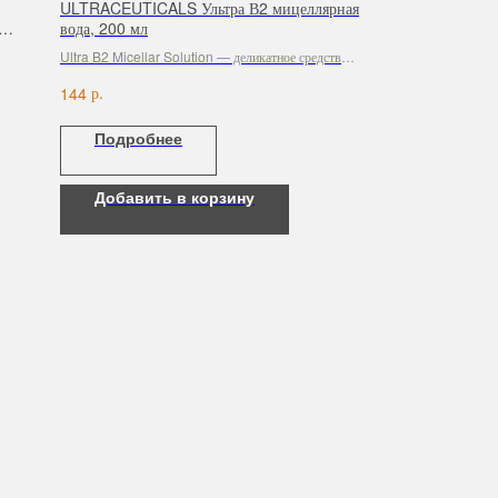
ULTRACEUTICALS Ультра В2 мицеллярная
,
вода, 200 мл
Ultra B2 Micellar Solution — деликатное средство
для очищения кожи 3 в 1.
р.
144
Подробнее
Добавить в корзину
Режим работы
57
с 9:00 до 21:00
57
ru