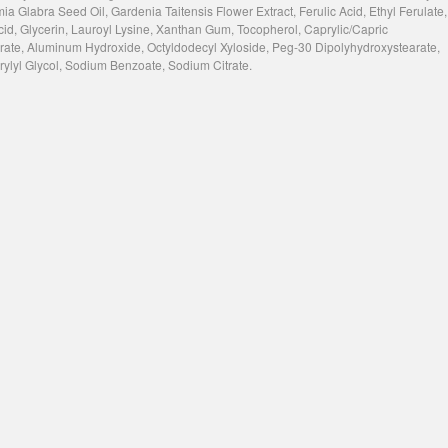
a Glabra Seed Oil, Gardenia Taitensis Flower Extract, Ferulic Acid, Ethyl Ferulate,
 Acid, Glycerin, Lauroyl Lysine, Xanthan Gum, Tocopherol, Caprylic/Capric
tearate, Aluminum Hydroxide, Octyldodecyl Xyloside, Peg-30 Dipolyhydroxystearate,
lyl Glycol, Sodium Benzoate, Sodium Citrate.