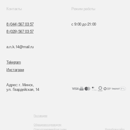
к,
я, 14
Поставщики
Обращение к руководтву
Отказ от рекламной рассылки
Разработка сайта