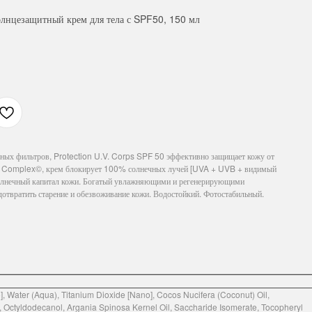
олнцезащитный крем для тела с SPF50, 150 мл
ых фильтров, Protection U.V. Corps SPF 50 эффективно защищает кожу от
eld Complex©, крем блокирует 100% солнечных лучей [UVA + UVB + видимый
 солнечный капитал кожи. Богатый увлажняющими и регенерирующими
дотвратить старение и обезвоживание кожи. Водостойкий. Фотостабильный.
, Water (Aqua), Titanium Dioxide [Nano], Cocos Nucifera (Coconut) Oil,
, Octyldodecanol, Argania Spinosa Kernel Oil, Saccharide Isomerate, Tocopheryl