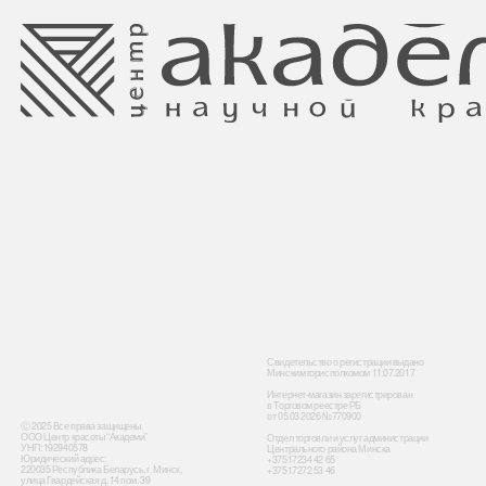
Свидетельство о регистрации выдано
Минским горисполкомом 11.07.2017
Интернет-магазин зарегистрирован
в Торговом реестре РБ
от 05.03.2026 №770900
Ⓒ 2025 Все права защищены.
ООО Центр красоты “Академи”
Отдел торговли и услуг администрации
УНП: 192940578
Центрального района Минска
Юридический адрес:
+37517234 42 65
220035 Республика Беларусь, г. Минск,
+37517272 53 46
улица Гвардейская д. 14 пом. 39