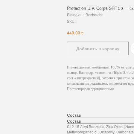
Protection U.V. Corps SPF 50 — С
Biologique Recherche
SKU:
р.
449,00
Добавить в корзину
Инновационная комбинация 100% натуральн
солнца. Благодаря технологии Triple Shi
свет + инфракрасный], сохраняя при этом
активными ингредиентами, он помогает пре
Протестирован дерматологами.
Состав
Состав
C12-15 Alkyl Benzoate, Zinc Oxide [Nano]
Methylpropanediol, Dicaprylyl Carbonate