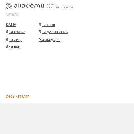
к
к
Каталог
SALE
Для тела
Для волос
Для рук и ногтей
Для лица
Аксессуары
Для век
Весь каталог