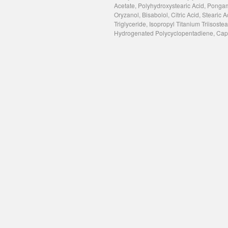
Acetate, Polyhydroxystearic Acid, Pongami
Oryzanol, Bisabolol, Citric Acid, Stearic
Triglyceride, Isopropyl Titanium Triisos
Hydrogenated Polycyclopentadiene, Capry