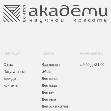
Обращение к руководтву
Отказ от рекламной рассылки
Поставщики
Свидетельство о регистрации выдано
Минским горисполкомом 11.07.2017
Интернет-магазин зарегистрирован
в Торговом реестре РБ
от 05.03.2026 №770900
Отдел торговли и услуг администрации
Центрального района Минска
+37517234 42 65
+37517272 53 46
Разработка сайта