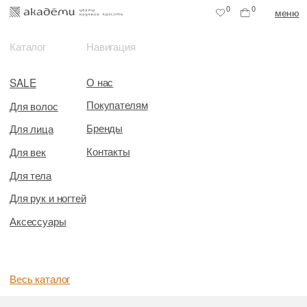
0
0
меню
Каталог
Навигация
О нас
SALE
Покупателям
Для волос
Бренды
Для лица
Контакты
Для век
Для тела
Для рук и ногтей
Аксессуары
Весь каталог