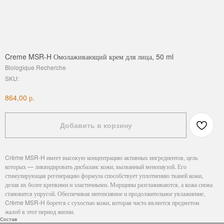
Creme MSR-H Омолаживающий крем для лица, 50 ml
Biologique Recherche
SKU:
р.
864,00
Добавить в корзину
Crème MSR-H имеет высокую концентрацию активных ингредиентов, цель
которых — ликвидировать дисбаланс кожи, вызванный менопаузой. Его
стимулирующая регенерацию формула способствует уплотнению тканей кожи,
делая их более крепкими и эластичными. Морщины разглаживаются, а кожа снова
становится упругой. Обеспечивая интенсивное и продолжительное увлажнение,
Crème MSR-H борется с сухостью кожи, которая часто является предметом
жалоб в этот период жизни.
Состав