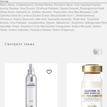
Состав
Water (Aqua), Octyldodecanol, Cetearyl Alcohol, Pentylene Glycol, Coco-Caprylate/Caprate,
Isocetyl Stearate, Oleyl Erucate, Ethylhexyl Palmitate, Glyceryl Stearate, Butyrospermum Parkii
(Shea) Butter, Ceteareth-20, Sorbitan Stearate, Propanediol, Cera Alba (Beeswax), Luffa
Cylindrica Seed Oil, Lentinus Edodes Extract, Biosaccharide Gum-1, Dimethylmethoxy
Chromanol, Sodium Gluconate, Citric Acid, Saccharide Isomerate, Phytic Acid, Tocopheryl
Acetate, Cetyl Palmitate, Cocoglycerides, Glycerin, Maltodextrin, Tocopherol, Hydrogenated Palm
Glycerides Citrate, Acrylates/C10-30 Alkyl Acrylate Crosspolymer, Sodium Benzoate, Sodium
Citrate, Sodium Hydroxide, Potassium Sorbate, Parfum (Fragrance).
Смотрите также
Навигация
Каталог
Режим работы
О нас
Все товары
с 9:00 до 21:00