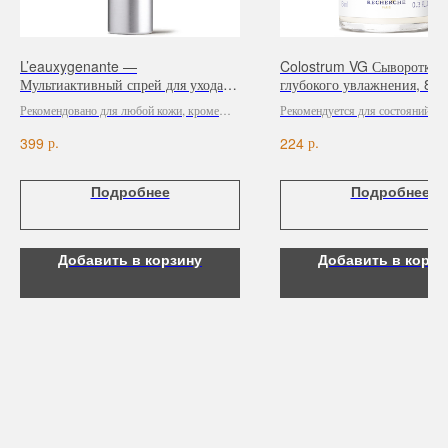
Покупателям
SALE
Бренды
Для волос
Контакты
Для лица
L’eauxygenante —
Colostrum VG Сыворотка д
Для век
Мультиактивный спрей для ухода за
глубокого увлажнения, 8 m
Для тела
кожей лица, 150 мл
Рекомендовано для любой кожи, кроме
Рекомендуется для состояний ко
Для рук и ногтей
наиболее чувствительной.
обезвоженных и с недостатком п
Аксессуары
р.
р.
399
224
Контакты
Подробнее
Подробнее
8 (044) 567 03 57
Telegram
8 (029) 567 03 57
Инстаграм
Добавить в корзину
Добавить в корзи
a.n.k.14@mail.ru
Адрес: г. Минск,
ул. Гвардейская, 14
Публичная оферта
Ⓒ 2025 Все права защищены.
ООО Центр красоты “Академи”
Политика конфиденциальности
УНП: 192940578
Согласие на обработку персональных
Юридический адрес:
данных
220035 Республика Беларусь, г. Минск,
улица Гвардейская д. 14 пом. 39
Оплата и возврат