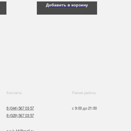
Добавить в корзину
Режим работы
57
с 9:00 до 21:00
57
ru
к,
я, 14
Поставщики
Обращение к руководтву