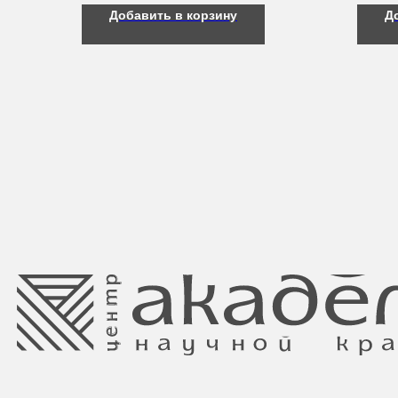
Добавить в корзину
Д
Свидетельство о регистрации выдано
Минским горисполкомом 11.07.2017
Интернет-магазин зарегистрирован
в Торговом реестре РБ
от 05.03.2026 №770900
Ⓒ 2025 Все права защищены.
ООО Центр красоты “Академи”
Отдел торговли и услуг администрации
УНП: 192940578
Центрального района Минска
Юридический адрес:
+37517234 42 65