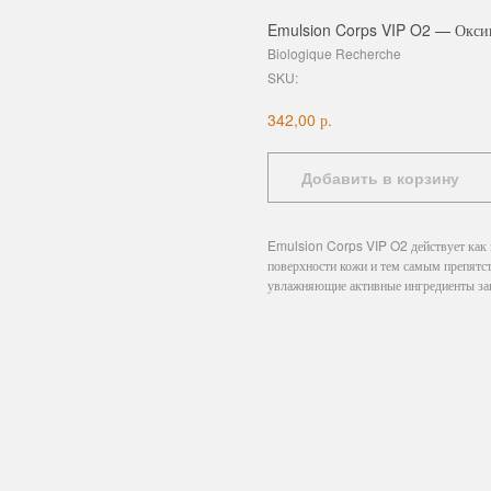
Emulsion Corps VIP O2 — Оксиг
Biologique Recherche
SKU:
р.
342,00
Добавить в корзину
Emulsion Corps VIP O2 действует как з
поверхности кожи и тем самым препят
увлажняющие активные ингредиенты защ