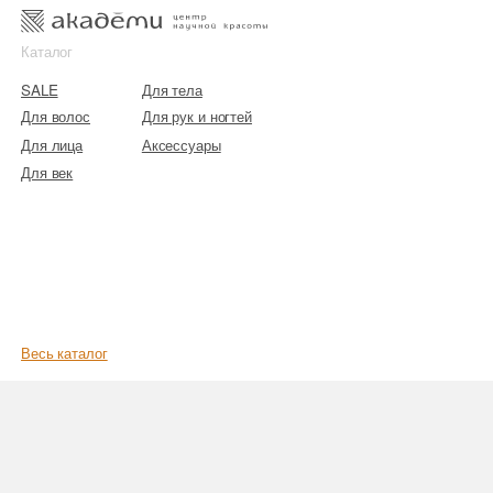
к
к
Каталог
SALE
Для тела
Для волос
Для рук и ногтей
Для лица
Аксессуары
Для век
Весь каталог