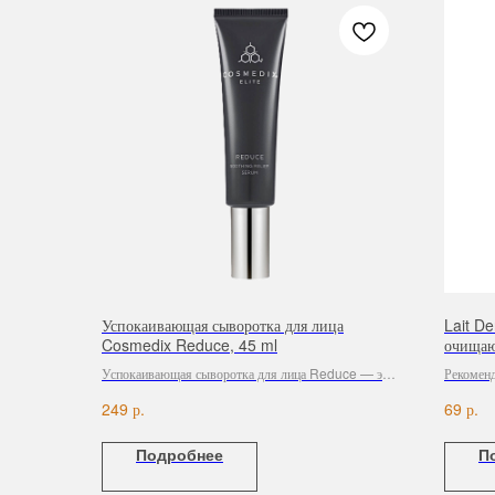
Успокаивающая сыворотка для лица
Lait D
Cosmedix Reduce, 45 ml
очищаю
кожи, 
Успокаивающая сыворотка для лица Reduce — это
Рекоменд
комбинация ингредиентов, предназначенная для
р.
р.
249
69
уменьшения покраснений и раздражений на коже
лица. Отлично подходит для использования после
Подробнее
П
косметических процедур.