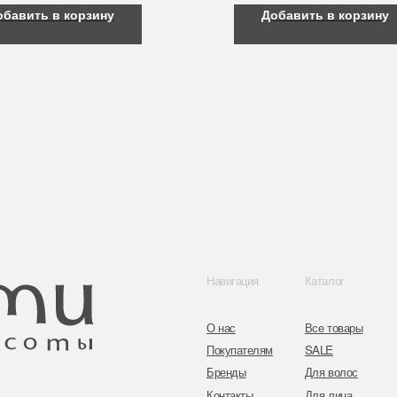
обавить в корзину
Добавить в корзину
Навигация
Каталог
Контакты
О нас
Все товары
8 (044) 567 03 
Покупателям
SALE
8 (029) 567 03 
Бренды
Для волос
Контакты
Для лица
a.n.k.14@mail.
Для век
Для тела
Telegram
Для рук и ногтей
Инстаграм
Аксессуары
Адрес: г. Минс
ул. Гвардейска
Публичная оферта
Политика конфиденциальности
Согласие на обработку персональных данных