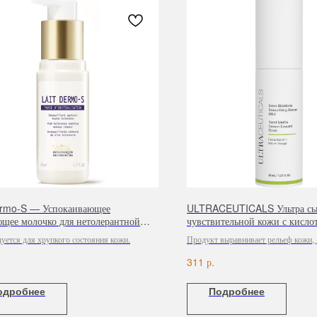
ermo-S — Успокаивающее
ULTRACEUTICALS Ультра сыв
щее молочко для нетолерантной
чувствительной кожи с кисло
50 мл
мл
уется для хрупкого состояния кожи.
Продукт выравнивает рельеф кожи, д
мягкой и гладкой, выравнивает тон 
р.
311
цвет лица.
одробнее
Подробнее