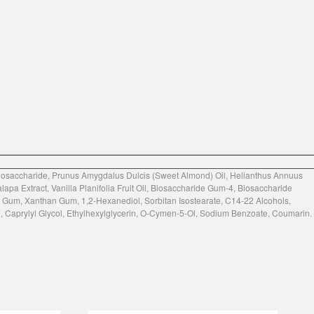
 Oligosaccharide, Prunus Amygdalus Dulcis (Sweet Almond) Oil, Helianthus Annuus
pa Extract, Vanilla Planifolia Fruit Oil, Biosaccharide Gum-4, Biosaccharide
se Gum, Xanthan Gum, 1,2-Hexanediol, Sorbitan Isostearate, C14-22 Alcohols,
, Caprylyl Glycol, Ethylhexylglycerin, O-Cymen-5-Ol, Sodium Benzoate, Coumarin.