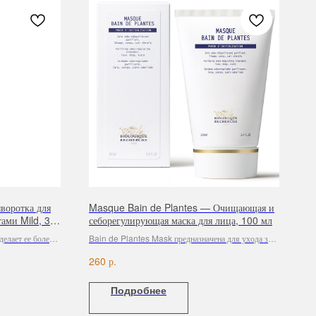
оротка для
Masque Bain de Plantes — Очищающая и
тами Mild, 30
себорегулирующая маска для лица, 100 мл
елает ее более
Bain de Plantes Mask предназначена для ухода за
кожи и улучшает
кожей лица, тела и волосистой части головы.
р.
260
Подробнее