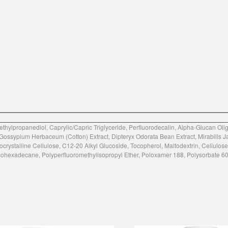
, Methylpropanediol, Caprylic/Capric Triglyceride, Perfluorodecalin, Alpha-Glucan
ossypium Herbaceum (Cotton) Extract, Dipteryx Odorata Bean Extract, Mirabilis Jala
crystalline Cellulose, C12-20 Alkyl Glucoside, Tocopherol, Maltodextrin, Cellulo
sohexadecane, Polyperfluoromethylisopropyl Ether, Poloxamer 188, Polysorbate 60