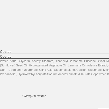
Состав
Состав
Water (Aqua), Glycerin, Isocetyl Stearate, Dicaprylyl Carbonate, Butylene Glycol
(Sunflower) Seed Oil, Hydrogenated Vegetable Oil, Laminaria Ochroleuca Extract, G
Gum-1, Sodium Hyaluronate, Citric Acid, Gluconolactone, Calcium Gluconate, Micro
Propanediol, Hydroxyethyl Acrylate/Sodium Acryloyldimethyl Taurate Copolymer, I
Смотрите также