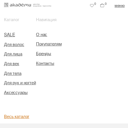
0
0
меню
Каталог
Навигация
О нас
SALE
Покупателям
Для волос
Бренды
Для лица
Контакты
Для век
Для тела
Для рук и ногтей
Аксессуары
Весь каталог