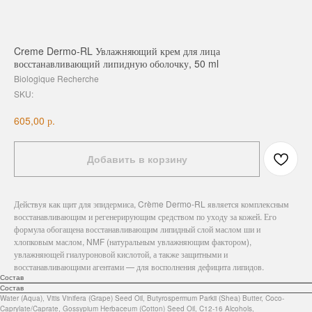
Creme Dermo-RL Увлажняющий крем для лица
восстанавливающий липидную оболочку, 50 ml
Biologique Recherche
SKU:
р.
605,00
Добавить в корзину
Действуя как щит для эпидермиса, Crème Dermo-RL является комплексным
восстанавливающим и регенерирующим средством по уходу за кожей. Его
формула обогащена восстанавливающим липидный слой маслом ши и
хлопковым маслом, NMF (натуральным увлажняющим фактором),
увлажняющей гиалуроновой кислотой, а также защитными и
восстанавливающими агентами — для восполнения дефицита липидов.
Состав
Состав
Water (Aqua), Vitis Vinifera (Grape) Seed Oil, Butyrospermum Parkii (Shea) Butter, Coco-
Caprylate/Caprate, Gossypium Herbaceum (Cotton) Seed Oil, C12-16 Alcohols,