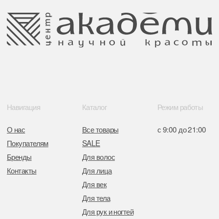
Обращение к руководтву
Отказ от рекламной рассылки
Поставщики
Свидетельство о регистрации выдано
Минским горисполкомом 11.07.2017
Интернет-магазин зарегистрирован
в Торговом реестре РБ
от 05.03.2026 №770900
Отдел торговли и услуг администрации
Центрального района Минска
+37517234 42 65
+37517272 53 46
Разработка сайта