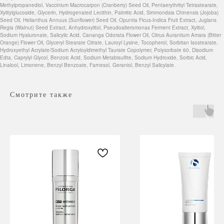
Methylpropanediol, Vaccinium Macrocarpon (Cranberry) Seed Oil, Pentaerythrityl Tetrastearate,
Xylitylglucoside, Glycerin, Hydrogenated Lecithin, Palmitic Acid, Simmondsia Chinensis (Jojoba)
Seed Oil, Helianthus Annuus (Sunflower) Seed Oil, Opuntia Ficus-Indica Fruit Extract, Juglans
Regia (Walnut) Seed Extract, Anhydroxylitol, Pseudoalteromonas Ferment Extract, Xylitol,
Sodium Hyaluronate, Salicylic Acid, Cananga Odorata Flower Oil, Citrus Aurantium Amara (Bitter
Orange) Flower Oil, Glyceryl Stearate Citrate, Lauroyl Lysine, Tocopherol, Sorbitan Isostearate,
Hydroxyethyl Acrylate/Sodium Acryloyldimethyl Taurate Copolymer, Polysorbate 60, Disodium
Edta, Caprylyl Glycol, Benzoic Acid, Sodium Metabisulfite, Sodium Hydroxide, Sorbic Acid,
Linalool, Limonene, Benzyl Benzoate, Farnesol, Geraniol, Benzyl Salicylate.
Смотрите также
Навигация
Каталог
Режим работы
О нас
Все товары
с 9:00 до 21:00