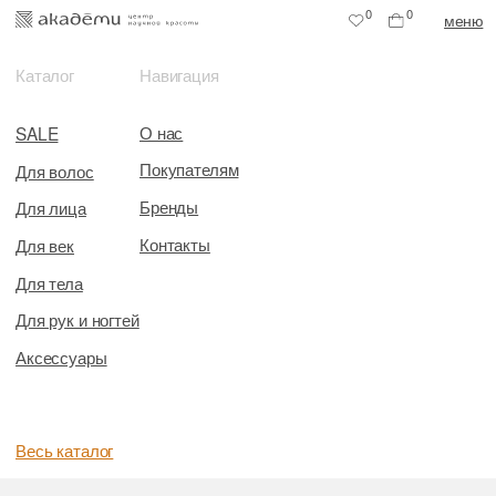
0
0
меню
Каталог
Навигация
О нас
SALE
Покупателям
Для волос
Бренды
Для лица
Контакты
Для век
Для тела
Для рук и ногтей
Аксессуары
Весь каталог