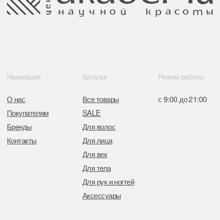
Свидетельство о регистрации выдано
Минским горисполкомом 11.07.2017
Интернет-магазин зарегистрирован
в Торговом реестре РБ
от 05.03.2026 №770900
Отдел торговли и услуг администрации
Центрального района Минска
+37517234 42 65
+37517272 53 46
Разработка сайта