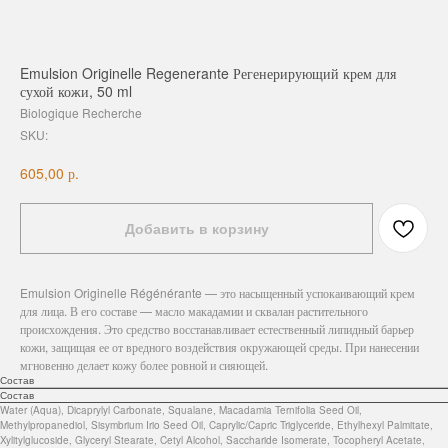
Emulsion Originelle Regenerante Регенерирующий крем для
сухой кожи, 50 ml
Biologique Recherche
SKU:
р.
605,00
Добавить в корзину
Emulsion Originelle Régénérante — это насыщенный успокаивающий крем
для лица. В его составе — масло макадамии и сквалан растительного
происхождения. Это средство восстанавливает естественный липидный барьер
кожи, защищая ее от вредного воздействия окружающей среды. При нанесении
мгновенно делает кожу более ровной и сияющей.
Состав
Состав
Water (Aqua), Dicaprylyl Carbonate, Squalane, Macadamia Ternifolia Seed Oil,
Methylpropanediol, Sisymbrium Irio Seed Oil, Caprylic/Capric Triglyceride, Ethylhexyl Palmitate,
Xylitylglucoside, Glyceryl Stearate, Cetyl Alcohol, Saccharide Isomerate, Tocopheryl Acetate,