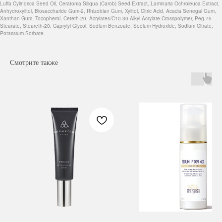
Luffa Cylindrica Seed Oil, Ceratonia Siliqua (Carob) Seed Extract, Laminaria Ochroleuca Extract,
Anhydroxylitol, Biosaccharide Gum-2, Rhizobian Gum, Xylitol, Citric Acid, Acacia Senegal Gum,
Xanthan Gum, Tocopherol, Ceteth-20, Acrylates/C10-30 Alkyl Acrylate Crosspolymer, Peg-75
Stearate, Steareth-20, Caprylyl Glycol, Sodium Benzoate, Sodium Hydroxide, Sodium Citrate,
Potassium Sorbate.
Смотрите также
Навигация
Каталог
Режим работы
О нас
Все товары
с 9:00 до 21:00
Покупателям
SALE
Бренды
Для волос