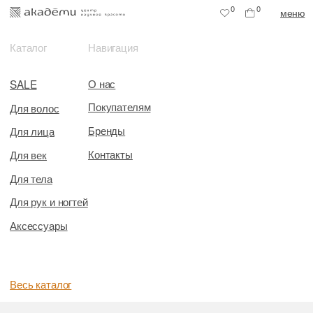
0
0
меню
Каталог
Навигация
О нас
SALE
Покупателям
Для волос
Бренды
Для лица
Контакты
Для век
Для тела
Для рук и ногтей
Аксессуары
Весь каталог