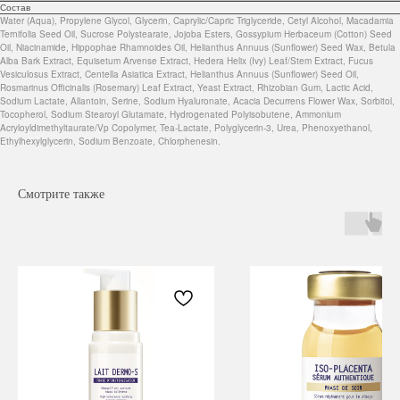
Состав
Water (Aqua), Propylene Glycol, Glycerin, Caprylic/Capric Triglyceride, Cetyl Alcohol, Macadamia
Ternifolia Seed Oil, Sucrose Polystearate, Jojoba Esters, Gossypium Herbaceum (Cotton) Seed
Oil, Niacinamide, Hippophae Rhamnoides Oil, Helianthus Annuus (Sunflower) Seed Wax, Betula
Alba Bark Extract, Equisetum Arvense Extract, Hedera Helix (Ivy) Leaf/Stem Extract, Fucus
Vesiculosus Extract, Centella Asiatica Extract, Helianthus Annuus (Sunflower) Seed Oil,
Rosmarinus Officinalis (Rosemary) Leaf Extract, Yeast Extract, Rhizobian Gum, Lactic Acid,
Sodium Lactate, Allantoin, Serine, Sodium Hyaluronate, Acacia Decurrens Flower Wax, Sorbitol,
Tocopherol, Sodium Stearoyl Glutamate, Hydrogenated Polyisobutene, Ammonium
Acryloyldimethyltaurate/Vp Copolymer, Tea-Lactate, Polyglycerin-3, Urea, Phenoxyethanol,
Ethylhexylglycerin, Sodium Benzoate, Chlorphenesin.
Смотрите также
Навигация
Каталог
Режим работы