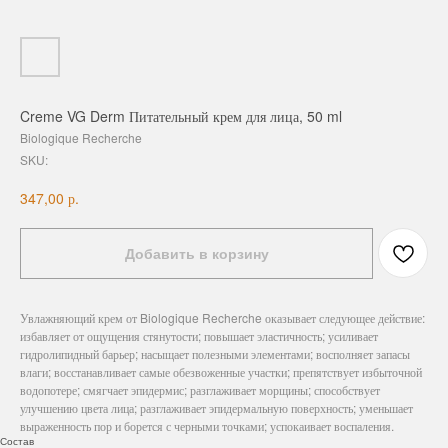
Creme VG Derm Питательный крем для лица, 50 ml
Biologique Recherche
SKU:
р.
347,00
Добавить в корзину
Увлажняющий крем от Biologique Recherche оказывает следующее действие:
избавляет от ощущения стянутости; повышает эластичность; усиливает
гидролипидный барьер; насыщает полезными элементами; восполняет запасы
влаги; восстанавливает самые обезвоженные участки; препятствует избыточной
водопотере; смягчает эпидермис; разглаживает морщины; способствует
улучшению цвета лица; разглаживает эпидермальную поверхность; уменьшает
выраженность пор и борется с черными точками; успокаивает воспаления.
Состав