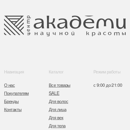
улица Гвардейская д. 14 пом. 39
Оплата и возврат
Обращение к руководтву
Отказ от рекламной рассылки
Поставщики
Свидетельство о регистрации выдано
Минским горисполкомом 11.07.2017
Интернет-магазин зарегистрирован
в Торговом реестре РБ
от 05.03.2026 №770900
Отдел торговли и услуг администрации
Центрального района Минска
+37517234 42 65
+37517272 53 46
Разработка сайта