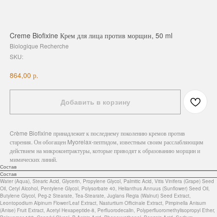
Creme Biofixine Крем для лица против морщин, 50 ml
Biologique Recherche
SKU:
р.
864,00
Добавить в корзину
Crème Biofixine принадлежит к последнему поколению кремов против
старения. Он обогащен Myorelax-пептидом, известным своим расслабляющим
действием на микроконтрактуры, которые приводят к образованию морщин и
мимических линий.
Состав
Состав
Water (Aqua), Stearic Acid, Glycerin, Propylene Glycol, Palmitic Acid, Vitis Vinifera (Grape) Seed
Oil, Cetyl Alcohol, Pentylene Glycol, Polysorbate 40, Helianthus Annuus (Sunflower) Seed Oil,
Butylene Glycol, Peg-2 Stearate, Tea-Stearate, Juglans Regia (Walnut) Seed Extract,
Leontopodium Alpinum Flower/Leaf Extract, Nasturtium Officinale Extract, Pimpinella Anisum
(Anise) Fruit Extract, Acetyl Hexapeptide-8, Perfluorodecalin, Polyperfluoromethylisopropyl Ether,