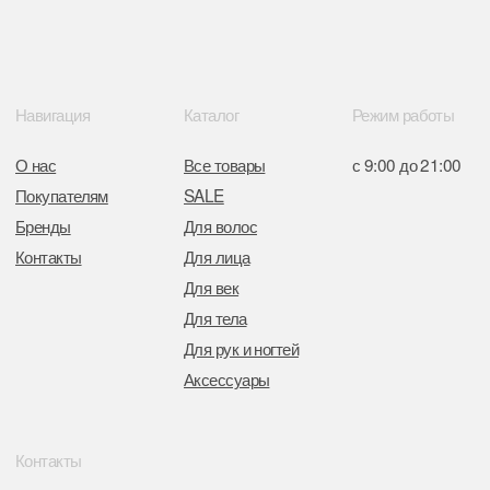
в Торговом реестре РБ
от 05.03.2026 №770900
Отдел торговли и услуг администрации
Центрального района Минска
+37517234 42 65
+37517272 53 46
Разработка сайта