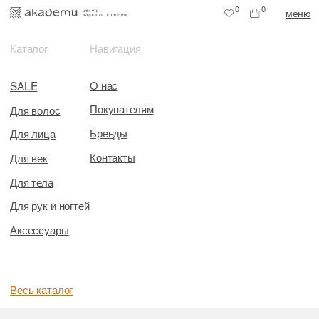
0
0
меню
Каталог
Навигация
О нас
SALE
Покупателям
Для волос
Бренды
Для лица
Контакты
Для век
Для тела
Для рук и ногтей
Аксессуары
Весь каталог